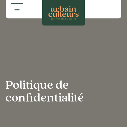
Skip
Menu
to
main
content
Politique de
confidentialité