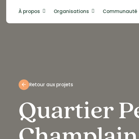
Skip
À propos
Organisations
Communauté
to
main
content
Retour aux projets
Quartier Pe
Champlain